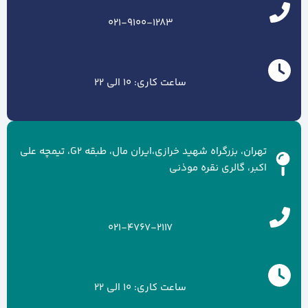
021-9100-1283
ساعت کاری: 10 الی 22
تهران، بزرگراه شهید خرازی،ایران مال، طبقه G2، تیمچه علی
اکبر، گالری نقره موذنی
021-4767-2117
ساعت کاری: 10 الی 22