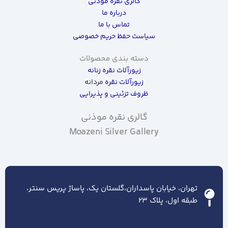
گالری نقره موذنی
درباره ما
تماس با ما
سیاست حفظ حریم خصوصی
دسته بندی محصولات
زیورآلات نقره زنانه
زیورآلات نقره
مردانه
ظروف تزئینی و پذیرایی
گالری نقره موذنی
Moazeni Silver Gallery
تهران، خیابان پاسداران،گلستان یک، پاساژ پریس سنتر،
طبقه اول، پلاک ۲۳