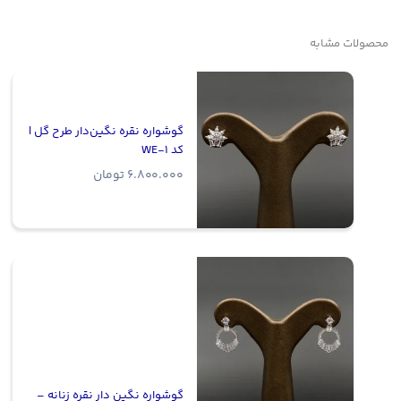
محصولات مشابه
گوشواره نقره نگین‌دار طرح گل |
کد WE-1
6.800.000
تومان
گوشواره نگین دار نقره زنانه –