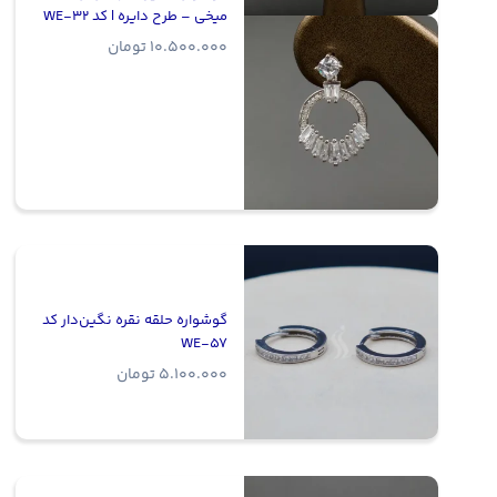
میخی – طرح دایره | کد WE-32
10.500.000
تومان
گوشواره حلقه نقره نگین‌دار کد
WE-57
5.100.000
تومان