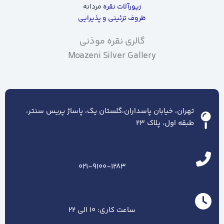
زیورآلات نقره
مردانه
ظروف تزئینی و پذیرایی
گالری نقره موذنی
Moazeni Silver Gallery
تهران، خیابان پاسداران،گلستان یک، پاساژ پریس سنتر،
طبقه اول، پلاک ۲۳
021-9100-1283
ساعت کاری: 10 الی 22