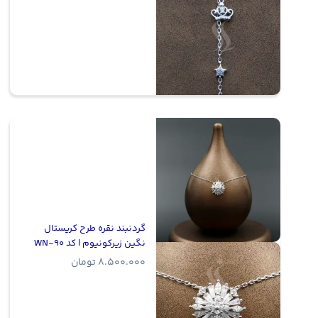
گردنبند نقره طرح کریستال
نگین زیرکونیوم | کد WN-90
8.500.000
تومان