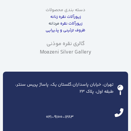
دسته بندی محصولات
زیورآلات نقره زنانه
زیورآلات نقره
مردانه
ظروف تزئینی و پذیرایی
گالری نقره موذنی
Moazeni Silver Gallery
تهران، خیابان پاسداران،گلستان یک، پاساژ پریس سنتر،
طبقه اول، پلاک ۲۳
021-9100-1283