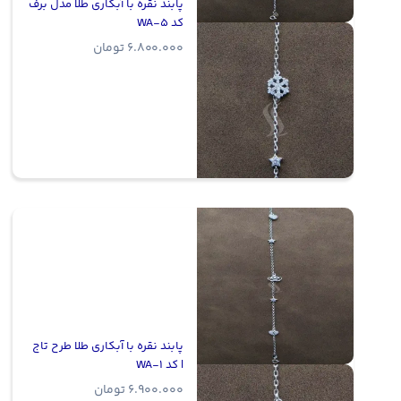
پابند نقره با آبکاری طلا مدل برف
کد WA-5
6.800.000
تومان
پابند نقره با آبکاری طلا طرح تاج
| کد WA-1
6.900.000
تومان