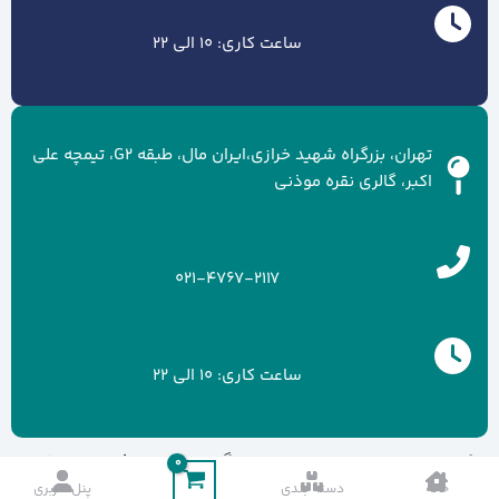
ساعت کاری: 10 الی 22
تهران، بزرگراه شهید خرازی،ایران مال، طبقه G2، تیمچه علی
اکبر، گالری نقره موذنی
021-4767-2117
ساعت کاری: 10 الی 22
کلیه حقوق سایت متعلق به برند گالری نقره موذنی می باشد.
خانه
دسته بندی
پنل کاربری