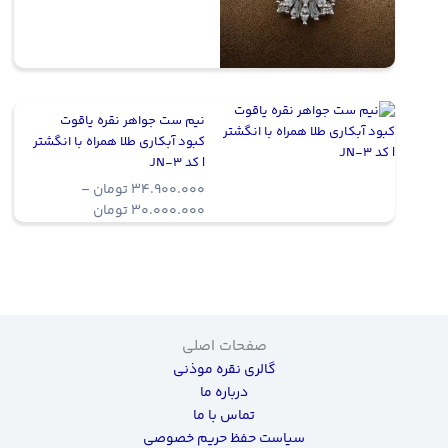
نیم ست جواهر نقره یاقوت
کبود آبکاری طلا همراه با انگشتر
| کد JN-3
34.900.000
تومان
–
Price
30.000.000
تومان
range:
0.000.000
through
34.900.000 تومان
صفحات اصلی
گالری نقره موذنی
درباره ما
تماس با ما
سیاست حفظ حریم خصوصی