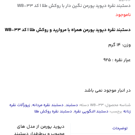
WB-33
دستبند نقره دیوید یورمن نگین دار با روکش طلا | کد WB-33
ناموجود
دستبند نقره دیوید یورمن همراه با مروارید و روکش طلا | کد WB-33
وزن: 14 گرم
عیار نقره : 925
در انبار موجود نمی باشد
شناسه محصول:
WB-33
دسته:
دستبند
,
دستبند نقره مردانه
,
زیورآلات نقره
زنانه
برچسب:
دستبند النگویی نقره
,
دستبند نقره روکش طلا
دیوید یورمن از مدل های
توضیحات
محبوب و پرطرفدار دستبند