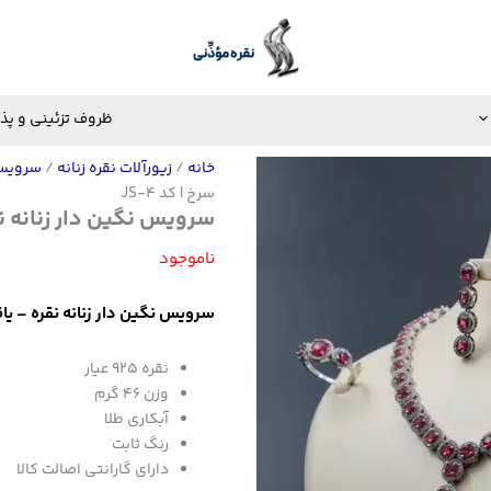
ظروف تزئینی و پذ
خانه
/
زیورآلات نقره زنانه
/
سروی
سرخ | کد JS-4
سرویس نگین دار زنانه نقره
ناموجود
سرویس نگین دار زنانه نقره – یاقوت
نقره ۹۲۵ عیار
وزن ۴۶ گرم
آبکاری طلا
رنگ ثابت
دارای گارانتی اصالت کالا