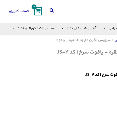
جستجو
حساب کاربری
یرایی
آینه و شمعدان نقره
محصولات دکوراتیو نقره
س
/ سرویس نگین دار زنانه نقره – یاقوت
 – یاقوت سرخ | کد JS-4
 سرخ | کد JS-4