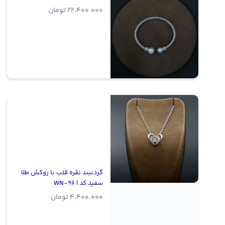
22.400.000
تومان
گردنبند نقره قلب با روکش طلا
سفید کد | WN-96
4.400.000
تومان