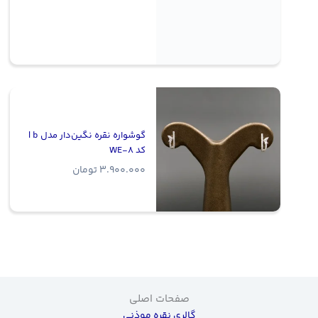
گوشواره نقره نگین‌دار مدل b |
کد WE-8
3.900.000
تومان
صفحات اصلی
گالری نقره موذنی