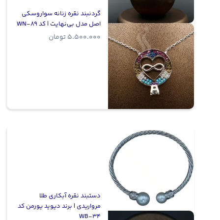
گردنبند نقره زنانه سواروسکی
اصل مدل بی‌نهایت | کد WN-89
5.500.000
تومان
دستبند نقره آبکاری طلا
مرواریدی | برند دیوید یورمن کد
WB-34