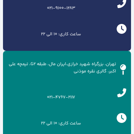
021-9100-1283
ساعت کاری: 10 الی 22
تهران، بزرگراه شهید خرازی،ایران مال، طبقه G2، تیمچه علی
اکبر، گالری نقره موذنی
021-4767-2117
ساعت کاری: 10 الی 22