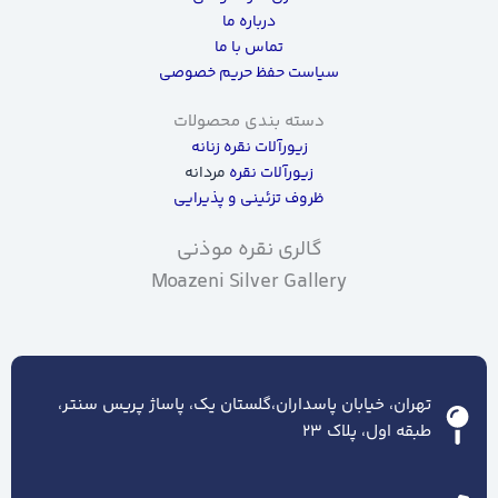
درباره ما
تماس با ما
سیاست حفظ حریم خصوصی
دسته بندی محصولات
زیورآلات نقره زنانه
زیورآلات نقره
مردانه
ظروف تزئینی و پذیرایی
گالری نقره موذنی
Moazeni Silver Gallery
تهران، خیابان پاسداران،گلستان یک، پاساژ پریس سنتر،
طبقه اول، پلاک ۲۳