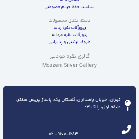
تماس با ما
سیاست حفظ حریم خصوصی
دسته بندی محصولات
زیورآلات نقره زنانه
زیورآلات نقره
مردانه
ظروف تزئینی و پذیرایی
گالری نقره موذنی
Moazeni Silver Gallery
تهران، خیابان پاسداران،گلستان یک، پاساژ پریس سنتر،
طبقه اول، پلاک ۲۳
021-9100-1283