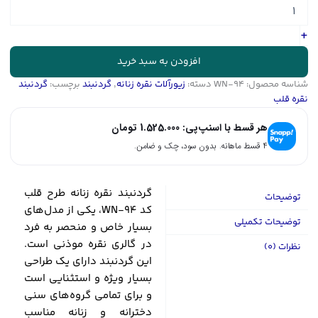
نقره
زنانه
طرح
+
قلب
کد
افزودن به سبد خرید
WN-
شناسه محصول:
WN-94
دسته:
زیورآلات نقره زنانه
,
گردنبند
برچسب:
گردنبند
94
نقره قلب
عدد
هر قسط با اسنپ‌پی:
1.525.000
تومان
۴ قسط ماهانه. بدون سود، چک و ضامن.
گردنبند نقره زنانه طرح قلب
توضیحات
کد WN-94، یکی از مدل‌های
توضیحات تکمیلی
بسیار خاص و منحصر به فرد
در گالری نقره موذنی است.
نظرات (0)
این گردنبند دارای یک طراحی
بسیار ویژه و استثنایی است
و برای تمامی گروه‌های سنی
دخترانه و زنانه مناسب