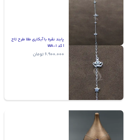
پابند نقره با آبکاری طلا طرح تاج
| کد WA-1
6.900.000
تومان