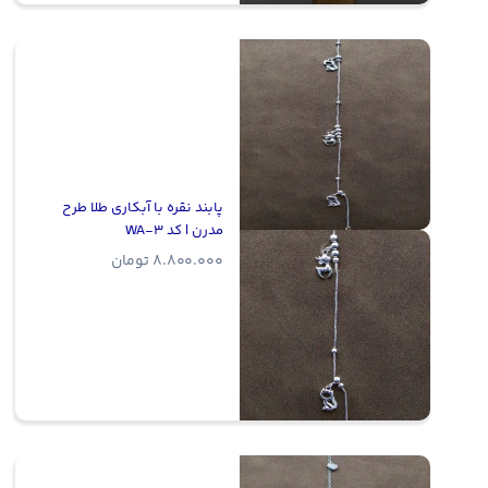
پابند نقره با آبکاری طلا طرح
مدرن | کد WA-3
8.800.000
تومان