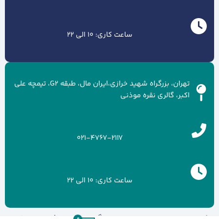
ساعت کاری: 10 الی 22
تهران، بزرگراه شهید خرازی،ایران مال، طبقه G2، تیمچه علی
اکبر، گالری نقره موذنی
021-4767-2117
ساعت کاری: 10 الی 22
کلیه حقوق سایت متعلق به برند گالری نقره موذنی می باشد.