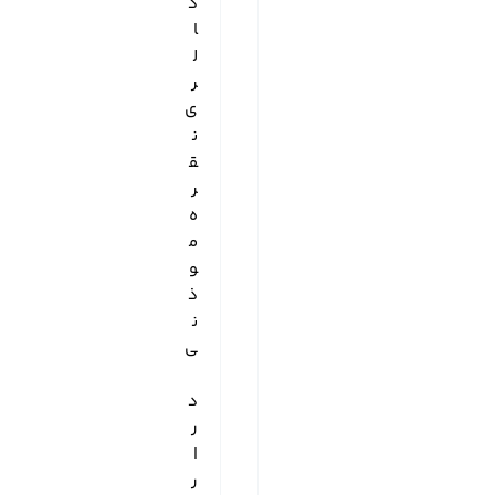
گ
ا
ل
ر
ی
ن
ق
ر
ه
م
و
ذ
ن
ی
د
ر
ا
ر