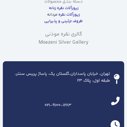
دسته بندی محصولات
زیورآلات نقره زنانه
زیورآلات نقره
مردانه
ظروف تزئینی و پذیرایی
گالری نقره موذنی
Moazeni Silver Gallery
تهران، خیابان پاسداران،گلستان یک، پاساژ پریس سنتر،
طبقه اول، پلاک ۲۳
021-9100-1283