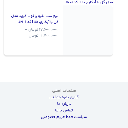
نیم ست نقره یاقوت کبود مدل
گل با آبکاری طلا | کد JN-1
17.600.000
تومان
–
Price
12.700.000
تومان
range:
12.700.000 توما
through
17.600.000 تومان
صفحات اصلی
گالری نقره موذنی
درباره ما
تماس با ما
سیاست حفظ حریم خصوصی