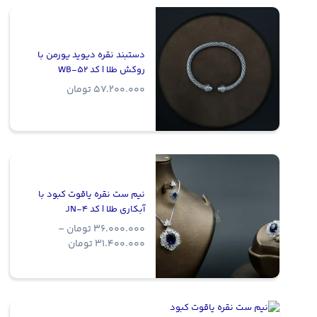
دستبند نقره دیوید یورمن با
روکش طلا | کد WB-52
57.200.000
تومان
نیم ست نقره یاقوت کبود با
آبکاری طلا | کد JN-4
36.000.000
تومان
–
Price
31.400.000
تومان
range:
31.400.000 
through
36.000.000 تومان