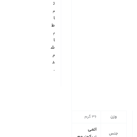
ت
ب
ا
ط
ب
ا
ش
ی
د
.
وزن
36 گرم
اتمی
جنس
زیرکونیوم