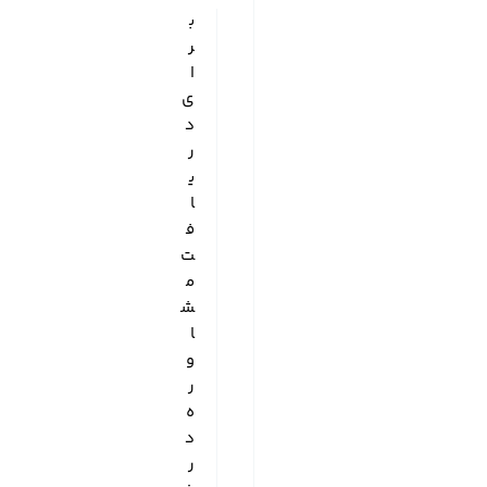
ب
ر
ا
ی
د
ر
ی
ا
ف
ت
م
ش
ا
و
ر
ه
د
ر