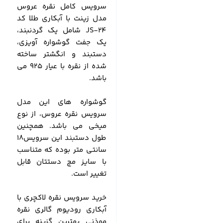
سرویس کامل نقره عروس
مدل زینت با آبکاری طلا کد
JS-24 شامل یک گردنبند،
یک جفت گوشواره آویزی،
دستبند و انگشتر ساخته
شده از نقره با عیار 925 می
باشد.
گوشواره های این مدل
سرویس نقره عروس، از نوع
میخی می باشد. همچنین
طول دستبند این سرویس18
سانتی متر بوده که متناسب
با سایز مچ دستتان قابل
تغییر است.
خرید سرویس نقره لاکچری با
آبکاری رودیوم گالری نقره
موذنی بهترین گزینه برای