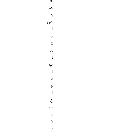
خ
ص
و
ص
ا
ن
ت
خ
ا
ب
ا
ن
و
ا
ع
س
ر
و
ی