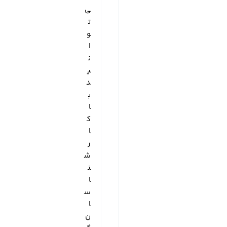
ی‌
ت
و
ا
ن
ی
د
ب
ا
ک
ا
ر
ش
ن
ا
س
ا
ن