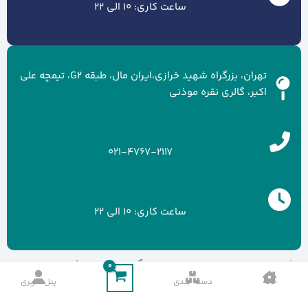
ساعت کاری: 10 الی 22
تهران، بزرگراه شهید خرازی،ایران مال، طبقه G2، تیمچه علی
اکبر، گالری نقره موذنی
021-4767-2117
ساعت کاری: 10 الی 22
کلیه حقوق سایت متعلق به برند گالری نقره موذنی می باشد.
خانه
دسته بندی
پنل کاربری