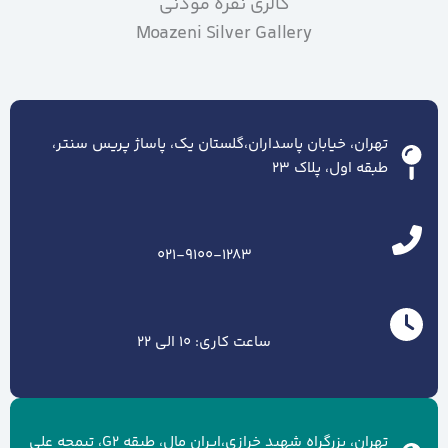
گالری نقره موذنی
Moazeni Silver Gallery
تهران، خیابان پاسداران،گلستان یک، پاساژ پریس سنتر،
طبقه اول، پلاک ۲۳
021-9100-1283
ساعت کاری: 10 الی 22
تهران، بزرگراه شهید خرازی،ایران مال، طبقه G2، تیمچه علی