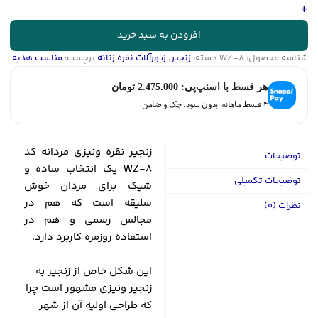
زنانه
+
با
ابکاری
افزودن به سبد خرید
طلا
شناسه محصول:
WZ-8
دسته:
زنجیر
,
زیورآلات نقره زنانه
برچسب:
مناسب هدیه
کد
WZ-
هر قسط با اسنپ‌پی:
2.475.000
تومان
8
عدد
۴ قسط ماهانه. بدون سود، چک و ضامن.
زنجیر نقره ونیزی مردانه کد
توضیحات
WZ-8 یک انتخاب ساده و
توضیحات تکمیلی
شیک برای مردان خوش
سلیقه است که هم در
نظرات (0)
مجالس رسمی و هم در
استفاده روزمره کاربرد دارد.
این شکل خاص از زنجیر به
زنجیر ونیزی مشهور است چرا
که طراحی اولیه آن از شهر