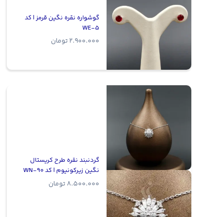
گوشواره نقره نگین قرمز | کد
WE-5
2.900.000
تومان
گردنبند نقره طرح کریستال
نگین زیرکونیوم | کد WN-90
8.500.000
تومان