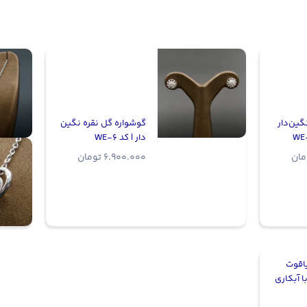
گین‌دار
گوشواره گل نقره نگین
دار | کد WE-6
مان
6.900.000
تومان
اقوت
 آبکاری