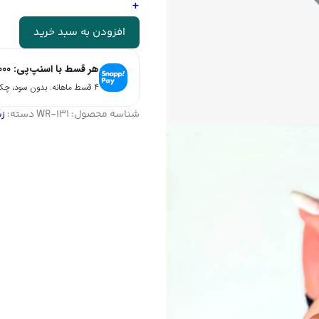
کد
+
WR-
131
افزودن به سبد خرید
عدد
هر قسط با اسنپ‌پی:
000
۴ قسط ماهانه. بدون سود، چک و ضامن.
شناسه محصول:
WR-131
دسته:
زی