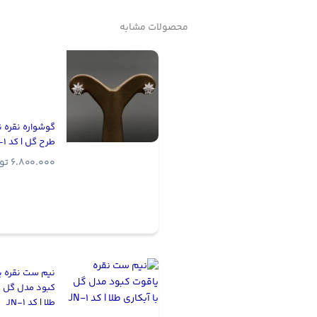
محصولات مشابه
گوشواره نقره ن
طرح گل | کد WE-1
6.800.000
تو
نیم ست نقره ی
کبود مدل گل با
طلا | کد JN-1