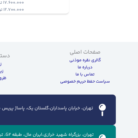
17.600.000
ت
12.700.000
تو
صفحات اصلی
دسته
گالری نقره موذنی
ز
درباره ما
زی
تماس با ما
ظروف
سیاست حفظ حریم خصوصی
تهران، خیابان پاسداران،گلستان یک، پاساژ پریس سن
تهران، ب