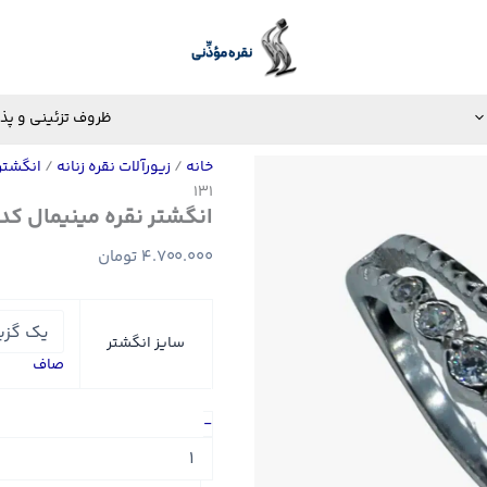
ظروف تزئینی و پذ
خانه
/
زیورآلات نقره زنانه
/
انگشتر
131
انگشتر نقره مینیمال کد WR-131
4.700.000
تومان
سایز انگشتر
صاف
انگشتر
-
نقره
مینیمال