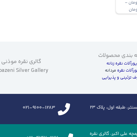
ومان
–
Price
مان
range:
12.700.000 تومان
through
17.600.000 تومان
 بندی محصولات
گالری نقره موذنی
یورآلات نقره زنانه
azeni Silver Gallery
ورآلات نقره
مردانه
 تزئینی و پذیرایی
تر، طبقه اول، پلاک ۲۳
021-9100-1283
زرگراه شهید خرازی،ایران مال، طبقه G2، تیمچه علی اکبر، گالری نقره