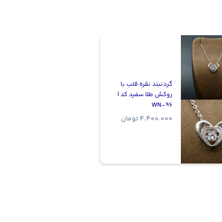
گردنبند نقره قلب با
روکش طلا سفید کد |
WN-96
4.400.000
تومان