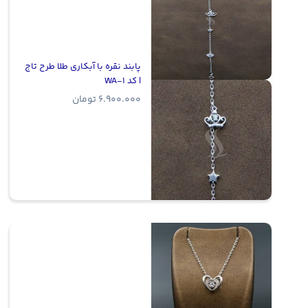
پابند نقره با آبکاری طلا طرح تاج
| کد WA-1
6.900.000
تومان