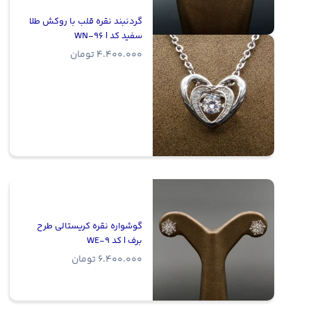
گردنبند نقره قلب با روکش طلا
سفید کد | WN-96
4.400.000
تومان
گوشواره نقره کریستالی طرح
برف | کد WE-9
6.400.000
تومان