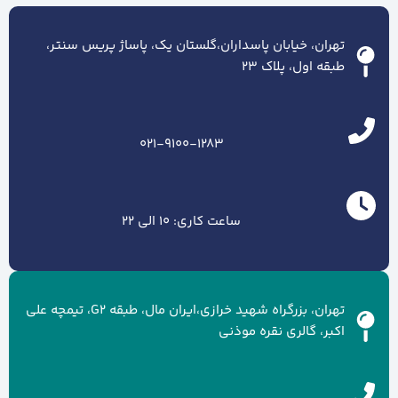
تهران، خیابان پاسداران،گلستان یک، پاساژ پریس سنتر،
طبقه اول، پلاک ۲۳
021-9100-1283
ساعت کاری: 10 الی 22
تهران، بزرگراه شهید خرازی،ایران مال، طبقه G2، تیمچه علی
اکبر، گالری نقره موذنی