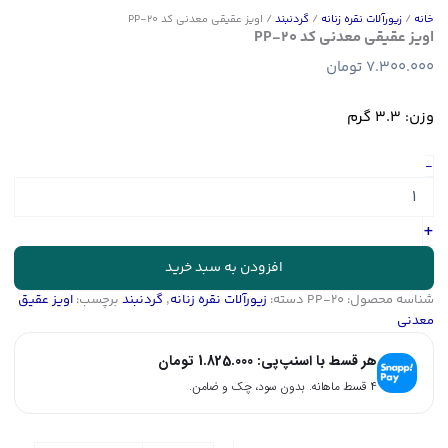
خانه
/
زیورآلات نقره زنانه
/
گردنبند
/ اویز عقیقی معدنی کد PP-20
اویز عقیقی معدنی کد PP-20
7.300.000
تومان
وزن: 3.3 گرم
اویز
-
عقیقی
معدنی
کد
+
PP-
20
افزودن به سبد خرید
عدد
شناسه محصول:
PP-20
دسته:
زیورآلات نقره زنانه
,
گردنبند
برچسب:
اویز عقیق
معدنی
هر قسط با اسنپ‌پی:
1.825.000
تومان
۴ قسط ماهانه. بدون سود، چک و ضامن.