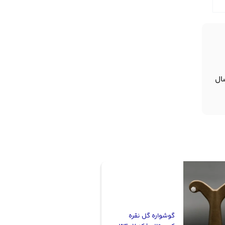
ال
گوشواره گل نقره