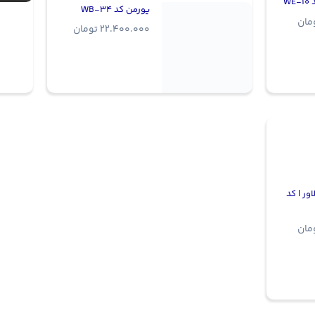
W
یورمن کد WB-34
مان
22.400.000
تومان
ور | کد
مان