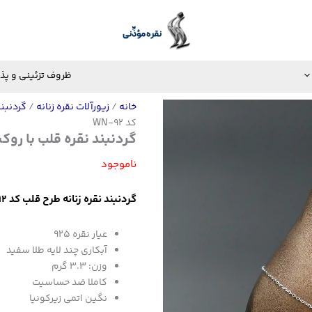
ظروف تزئینی و پذ
خانه
/
زیورآلات نقره زنانه
/
گردنبن
کد WN-92
گردنبند نقره قلب با روکش ط
ناموجود
گردنبند نقره زنانه طرح قلب کد WN-92
عیار نقره 925
آبکاری چند لایه طلا سفید
وزن: 3.3 گرم
کاملا ضد حساسیت
نگین اتمی زیرکونیا