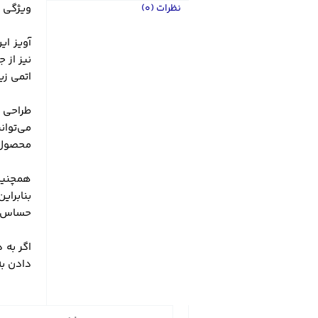
نظرات (0)
ویژگی ب
آویز ای
نیز از 
اتمی زی
طراحی ا
می‌توان
محصول ر
همچنین 
بنابرای
حساس م
اگر به 
دادن به