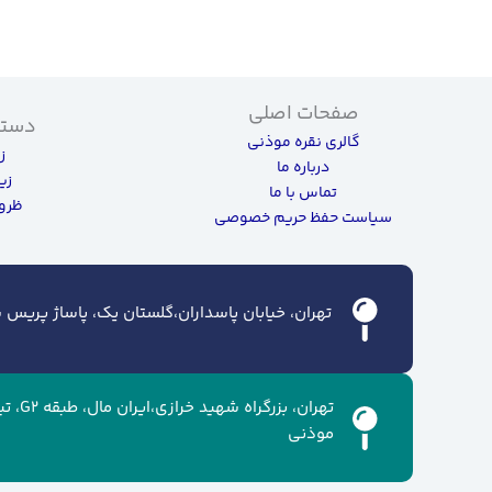
صفحات اصلی
دسته
گالری نقره موذنی
ز
درباره ما
زی
تماس با ما
ظروف
سیاست حفظ حریم خصوصی
تهران، خیابان پاسداران،گلستان یک، پاساژ پریس سن
تهران، ب
موذنی