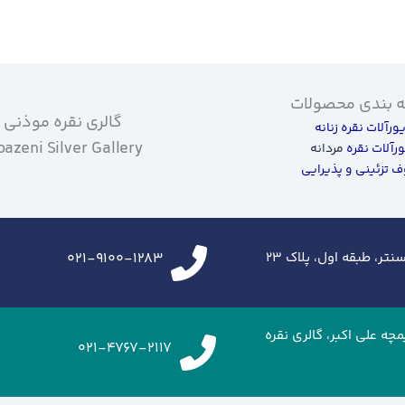
 بندی محصولات
گالری نقره موذنی
یورآلات نقره زنانه
azeni Silver Gallery
ورآلات نقره
مردانه
 تزئینی و پذیرایی
تر، طبقه اول، پلاک ۲۳
021-9100-1283
زرگراه شهید خرازی،ایران مال، طبقه G2، تیمچه علی اکبر، گالری نقره
021-4767-2117