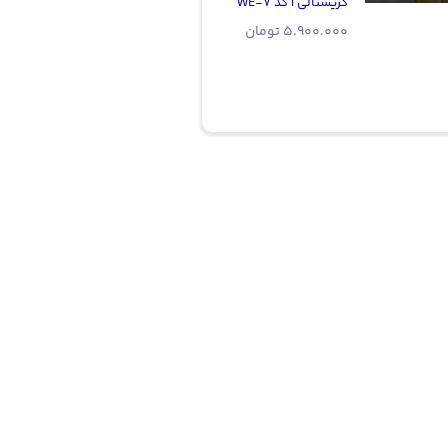
کریستالی | کد WE-7
5.900.000
تومان