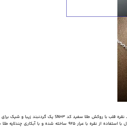
گردنبند نقره قلب با روکش طلا سفید کد SN03 یک گرد
این مدل با استفاده از نقره با عیار 925 ساخته شده و ب