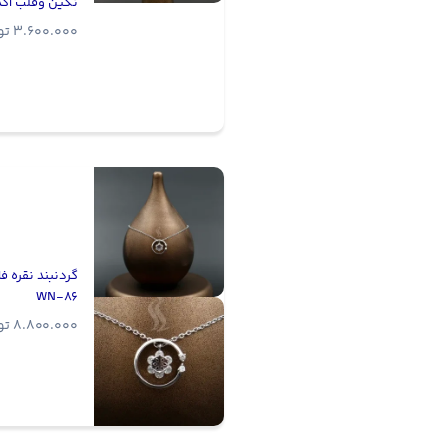
نگین وقلب |‌کد E-10
3.600.000
تو
گردنبند نقره فلا
WN-86
8.800.000
تو