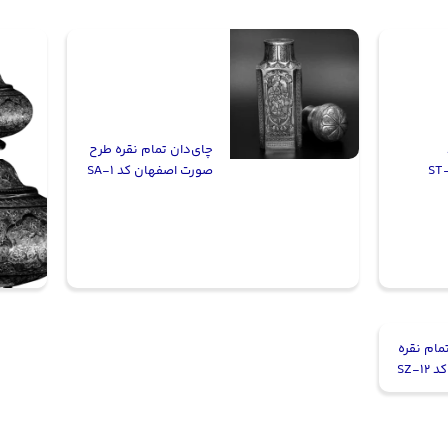
چای‌دان تمام نقره طرح
صورت اصفهان کد SA-1
مام نقره
SZ-1