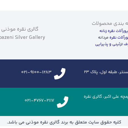
 بندی محصولات
گالری نقره موذنی
یورآلات نقره زنانه
azeni Silver Gallery
ورآلات نقره
مردانه
 تزئینی و پذیرایی
تر، طبقه اول، پلاک ۲۳
021-9100-1283
زرگراه شهید خرازی،ایران مال، طبقه G2، تیمچه علی اکبر، گالری نقره
021-4767-2117
کلیه حقوق سایت متعلق به برند گالری نقره موذنی می باشد.