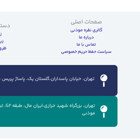
صفحات اصلی
دسته
گالری نقره موذنی
ز
درباره ما
زی
تماس با ما
ظروف
سیاست حفظ حریم خصوصی
تهران، خیابان پاسداران،گلستان یک، پاساژ پریس سن
تهران، ب
موذنی