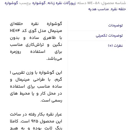
شناسه محصول:
WE-58
دسته:
زیورآلات نقره زنانه
,
گوشواره
برچسب:
گوشواره
حلقه نقره
,
مناسب هدیه
گوشواره نقره حلقه‌ای
توضیحات
مینیمال مدل گوی کد HE04
توضیحات تکمیلی
با ظاهری ساده و بدون
نگین و تراش‌کاری مناسب
نظرات (0)
برای استفاده روزمره
می‌باشد.
این گوشواره با وزن تقریبی 1
گرم، با طراحی مینیمال و
ساده مناسب برای استفاده
در محل کار و یا محیط های
رسمی است.
عیار نقره‌ بکار رفته در ساخت
این محصول 925 است. کاملا
رنگ ثابت بوده و به هیچ