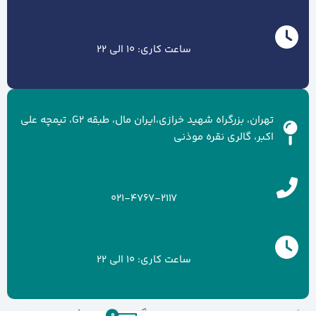
ساعت کاری: 10 الی 22
تهران، بزرگراه شهید خرازی،ایران مال، طبقه G2، تیمچه علی
اکبر، گالری نقره موذنی
021-4767-2117
ساعت کاری: 10 الی 22
کلیه حقوق سایت متعلق به برند گالری نقره موذنی می باشد.