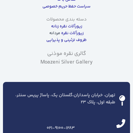
سیاست حفظ حریم خصوصی
دسته بندی محصولات
زیورآلات نقره زنانه
زیورآلات نقره
مردانه
ظروف تزئینی و پذیرایی
گالری نقره موذنی
Moazeni Silver Gallery
تهران، خیابان پاسداران،گلستان یک، پاساژ پریس سنتر،
طبقه اول، پلاک ۲۳
021-9100-1283