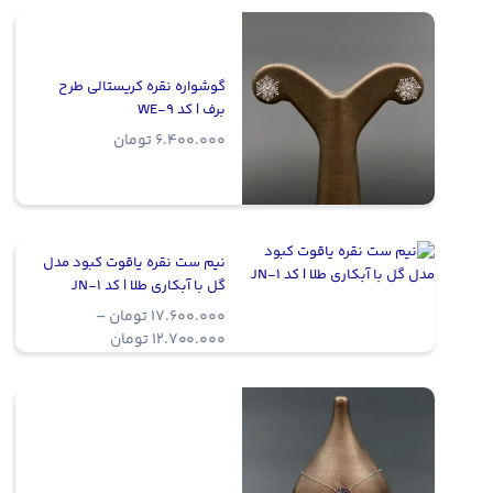
گوشواره نقره کریستالی طرح
برف | کد WE-9
6.400.000
تومان
نیم ست نقره یاقوت کبود مدل
گل با آبکاری طلا | کد JN-1
17.600.000
تومان
–
Price
12.700.000
تومان
range:
12.700.000 توما
through
17.600.000 تومان