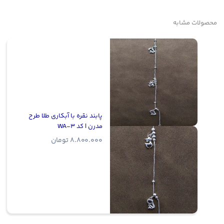
محصولات مشابه
پابند نقره با آبکاری طلا طرح
مدرن | کد WA-3
8.800.000
تومان