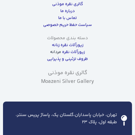
گالری نقره موذنی
درباره ما
تماس با ما
سیاست حفظ حریم خصوصی
دسته بندی محصولات
زیورآلات نقره زنانه
زیورآلات نقره
مردانه
ظروف تزئینی و پذیرایی
گالری نقره موذنی
Moazeni Silver Gallery
تهران، خیابان پاسداران،گلستان یک، پاساژ پریس سنتر،
طبقه اول، پلاک ۲۳