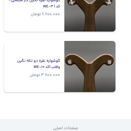
گوشواره نقره نگین دار مجلسی |
کد | WE-3
6.600.000
تومان
گوشواره نقره دو تکه نگین
وقلب |‌کد WE-10
3.600.000
تومان
صفحات اصلی