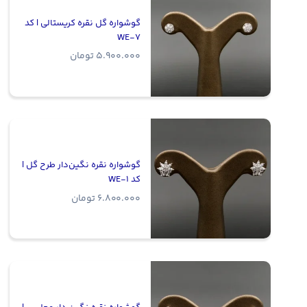
گوشواره گل نقره کریستالی | کد
WE-7
5.900.000
تومان
گوشواره نقره نگین‌دار طرح گل |
کد WE-1
6.800.000
تومان