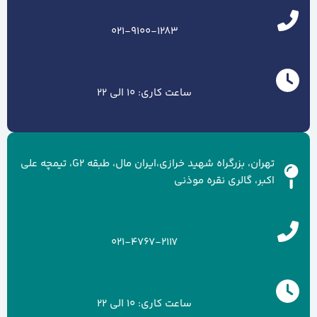
021-9100-1283
ساعت کاری: 10 الی 22
تهران، بزرگراه شهید خرازی،ایران مال، طبقه G2، تیمچه علی
اکبر، گالری نقره موذنی
021-4767-2117
ساعت کاری: 10 الی 22