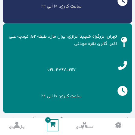
ساعت کاری: 10 الی 22
تهران، بزرگراه شهید خرازی،ایران مال، طبقه G2، تیمچه علی
اکبر، گالری نقره موذنی
021-4767-2117
ساعت کاری: 10 الی 22
کلیه حقوق سایت متعلق به برند گالری نقره موذنی می باشد.
خانه
دسته بندی
پنل کاربری