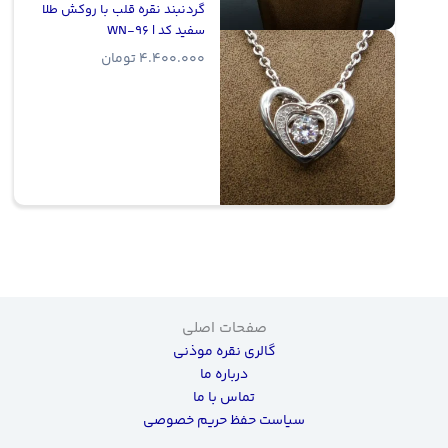
گردنبند نقره قلب با روکش طلا
سفید کد | WN-96
4.400.000
تومان
صفحات اصلی
گالری نقره موذنی
درباره ما
تماس با ما
سیاست حفظ حریم خصوصی