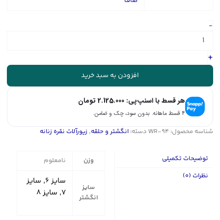
صاف
انگشتر
-
نگین
دار
نقره
+
زنانه
-
افزودن به سبد خرید
حلقه
سولیتر
هر قسط با اسنپ‌پی:
2.125.000
تومان
|
کد
۴ قسط ماهانه. بدون سود، چک و ضامن.
WR-
شناسه محصول:
WR-94
دسته:
انگشتر و حلقه
,
زیورآلات نقره زنانه
94
عدد
توضیحات تکمیلی
وزن
نامعلوم
نظرات (0)
سایز ۶, سایز
سایز
۷, سایز ۸
انگشتر