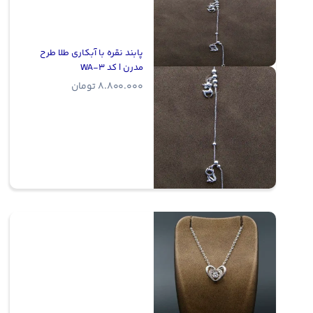
پابند نقره با آبکاری طلا طرح
مدرن | کد WA-3
8.800.000
تومان