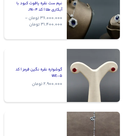
نیم ست نقره یاقوت کبود با
آبکاری طلا | کد JN-4
36.000.000
تومان
–
Price
31.400.000
تومان
range:
31.400.000 
through
36.000.000 تومان
گوشواره نقره نگین قرمز | کد
WE-5
2.900.000
تومان