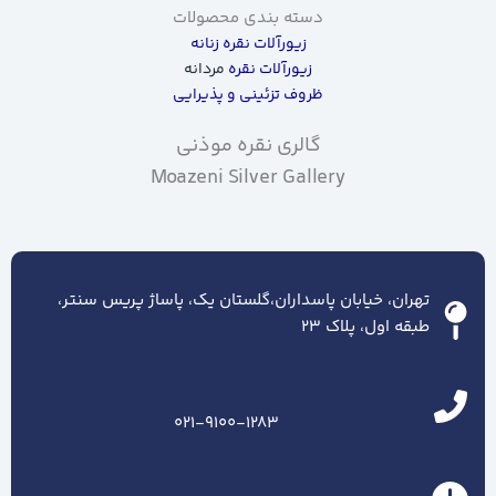
دسته بندی محصولات
زیورآلات نقره زنانه
زیورآلات نقره
مردانه
ظروف تزئینی و پذیرایی
گالری نقره موذنی
Moazeni Silver Gallery
تهران، خیابان پاسداران،گلستان یک، پاساژ پریس سنتر،
طبقه اول، پلاک ۲۳
021-9100-1283