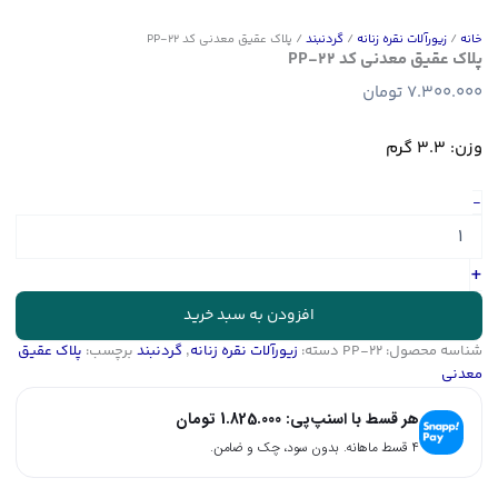
خانه
/
زیورآلات نقره زنانه
/
گردنبند
/ پلاک عقیق معدنی کد PP-22
پلاک عقیق معدنی کد PP-22
7.300.000
تومان
وزن: 3.3 گرم
پلاک
-
عقیق
معدنی
کد
+
PP-
22
افزودن به سبد خرید
عدد
شناسه محصول:
PP-22
دسته:
زیورآلات نقره زنانه
,
گردنبند
برچسب:
پلاک عقیق
معدنی
هر قسط با اسنپ‌پی:
1.825.000
تومان
۴ قسط ماهانه. بدون سود، چک و ضامن.