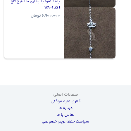
پابند نقره با آبکاری طلا طرح تاج
| کد WA-1
6.900.000
تومان
صفحات اصلی
گالری نقره موذنی
درباره ما
تماس با ما
سیاست حفظ حریم خصوصی