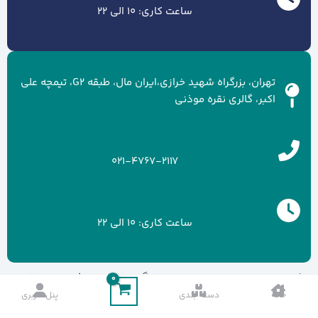
ساعت کاری: 10 الی 22
تهران، بزرگراه شهید خرازی،ایران مال، طبقه G2، تیمچه علی
اکبر، گالری نقره موذنی
021-4767-2117
ساعت کاری: 10 الی 22
کلیه حقوق سایت متعلق به برند گالری نقره موذنی می باشد.
خانه
دسته بندی
پنل کاربری