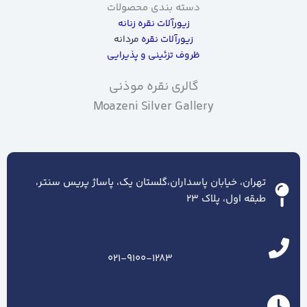
دسته بندی محصولات
زیورآلات نقره زنانه
زیورآلات نقره
مردانه
ظروف تزئینی و پذیرایی
گالری نقره موذنی
Moazeni Silver Gallery
تهران، خیابان پاسداران،گلستان یک، پاساژ پریس سنتر،
طبقه اول، پلاک ۲۳
021-9100-1283