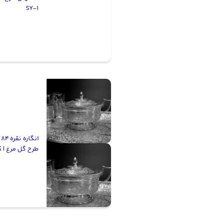
SY-1
ا
طرح گل مرغ | کد 5