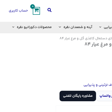
جستجو
حساب کاربری
یرایی
آینه و شمعدان نقره
محصولات دکوراتیو نقره
ی دستمال کاغذی گل و مرغ عیار 84
رغ عیار 84
 تزئینی و پذیرایی
 واتساپ
مشاوره رایگان تلفنی