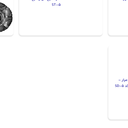
ST-5
نگاره نقره ۸۴ عیار –
SD-