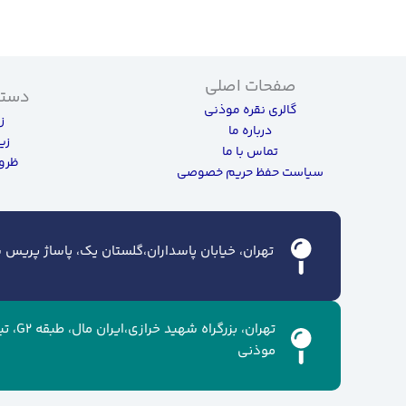
صفحات اصلی
دسته
گالری نقره موذنی
ز
درباره ما
زی
تماس با ما
ظروف
سیاست حفظ حریم خصوصی
تهران، خیابان پاسداران،گلستان یک، پاساژ پریس سن
تهران، ب
موذنی