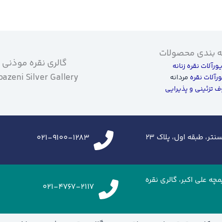
 بندی محصولات
گالری نقره موذنی
یورآلات نقره زنانه
azeni Silver Gallery
ورآلات نقره
مردانه
 تزئینی و پذیرایی
تر، طبقه اول، پلاک ۲۳
021-9100-1283
زرگراه شهید خرازی،ایران مال، طبقه G2، تیمچه علی اکبر، گالری نقره
021-4767-2117